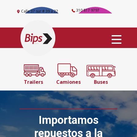
310 817 9797
Calle 37 sur # 39 a 22
Trailers
Camiones
Buses
Importamos
repuestos a la